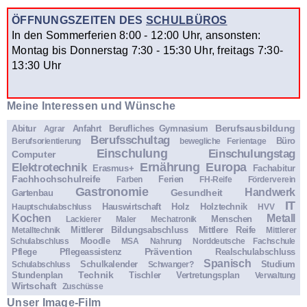
ÖFFNUNGSZEITEN DES
SCHULBÜROS
In den Sommerferien 8:00 - 12:00 Uhr, ansonsten:
Montag bis Donnerstag 7:30 - 15:30 Uhr, freitags 7:30-
13:30 Uhr
Meine Interessen und Wünsche
Berufsausbildung
Abitur
Anfahrt
Berufliches Gymnasium
Agrar
Berufsschultag
Büro
Berufsorientierung
bewegliche Ferientage
Einschulung
Einschulungstag
Computer
Ernährung
Europa
Elektrotechnik
Erasmus+
Fachabitur
Fachhochschulreife
Ferien
Farben
FH-Reife
Förderverein
Gastronomie
Handwerk
Gesundheit
Gartenbau
IT
Hauswirtschaft
Holz
Holztechnik
Hauptschulabschluss
HVV
Kochen
Metall
Menschen
Lackierer
Maler
Mechatronik
Mittlerer Bildungsabschluss
Mittlere Reife
Metalltechnik
Mittlerer
Moodle
Schulabschluss
MSA
Nahrung
Norddeutsche Fachschule
Prävention
Pflege
Pflegeassistenz
Realschulabschluss
Spanisch
Schulkalender
Studium
Schulabschluss
Schwanger?
Technik
Stundenplan
Tischler
Vertretungsplan
Verwaltung
Wirtschaft
Zuschüsse
Unser Image-Film