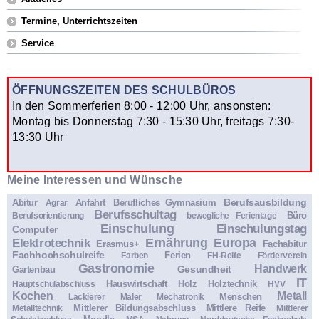
Termine, Unterrichtszeiten
Service
ÖFFNUNGSZEITEN DES
SCHULBÜROS
In den Sommerferien 8:00 - 12:00 Uhr, ansonsten:
Montag bis Donnerstag 7:30 - 15:30 Uhr, freitags 7:30-
13:30 Uhr
Meine Interessen und Wünsche
Berufsausbildung
Abitur
Anfahrt
Berufliches Gymnasium
Agrar
Berufsschultag
Büro
Berufsorientierung
bewegliche Ferientage
Einschulung
Einschulungstag
Computer
Ernährung
Europa
Elektrotechnik
Erasmus+
Fachabitur
Fachhochschulreife
Ferien
Farben
FH-Reife
Förderverein
Gastronomie
Handwerk
Gesundheit
Gartenbau
IT
Hauswirtschaft
Holz
Holztechnik
Hauptschulabschluss
HVV
Kochen
Metall
Menschen
Lackierer
Maler
Mechatronik
Mittlerer Bildungsabschluss
Mittlere Reife
Metalltechnik
Mittlerer