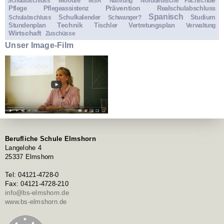
Moodle
Schulabschluss
MSA
Nahrung
Norddeutsche Fachschule
Prävention
Pflege
Pflegeassistenz
Realschulabschluss
Spanisch
Schulkalender
Studium
Schulabschluss
Schwanger?
Technik
Stundenplan
Tischler
Vertretungsplan
Verwaltung
Wirtschaft
Zuschüsse
Unser Image-Film
Berufliche Schule Elmshorn
Langelohe 4
25337 Elmshorn
Tel: 04121-4728-0
Fax: 04121-4728-210
info@bs-elmshorn.de
www.bs-elmshorn.de