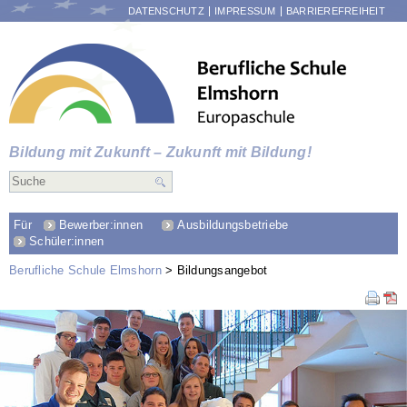
NAVIGATION
DATENSCHUTZ
IMPRESSUM
BARRIEREFREIHEIT
ÜBERSPRINGEN
Bildung mit Zukunft – Zukunft mit Bildung!
Für
Bewerber:innen
Ausbildungsbetriebe
Schüler:innen
Berufliche Schule Elmshorn
Bildungsangebot