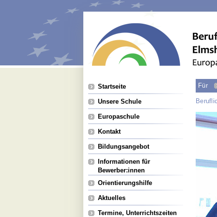
Navigation
Für
Startseite
überspringen
Berufl
Unsere Schule
Europaschule
Kontakt
Bildungsangebot
Informationen für
Bewerber:innen
Orientierungshilfe
Aktuelles
Termine, Unterrichtszeiten