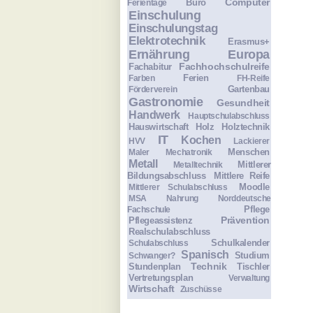
Computer
Büro
Ferientage
Einschulung
Einschulungstag
Elektrotechnik
Erasmus+
Ernährung
Europa
Fachhochschulreife
Fachabitur
Ferien
Farben
FH-Reife
Gartenbau
Förderverein
Gastronomie
Gesundheit
Handwerk
Hauptschulabschluss
Hauswirtschaft
Holz
Holztechnik
IT
Kochen
HVV
Lackierer
Menschen
Maler
Mechatronik
Metall
Mittlerer
Metalltechnik
Bildungsabschluss
Mittlere Reife
Moodle
Mittlerer Schulabschluss
MSA
Nahrung
Norddeutsche
Pflege
Fachschule
Prävention
Pflegeassistenz
Realschulabschluss
Schulkalender
Schulabschluss
Spanisch
Studium
Schwanger?
Technik
Stundenplan
Tischler
Vertretungsplan
Verwaltung
Wirtschaft
Zuschüsse