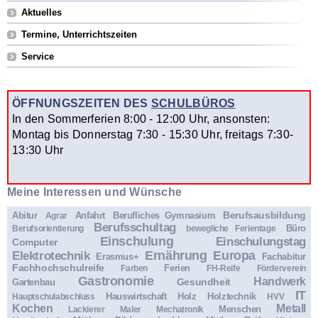
Aktuelles
Termine, Unterrichtszeiten
Service
ÖFFNUNGSZEITEN DES
SCHULBÜROS
In den Sommerferien 8:00 - 12:00 Uhr, ansonsten:
Montag bis Donnerstag 7:30 - 15:30 Uhr, freitags 7:30-
13:30 Uhr
Meine Interessen und Wünsche
Berufsausbildung
Abitur
Anfahrt
Berufliches Gymnasium
Agrar
Berufsschultag
Büro
Berufsorientierung
bewegliche Ferientage
Einschulung
Einschulungstag
Computer
Ernährung
Europa
Elektrotechnik
Erasmus+
Fachabitur
Fachhochschulreife
Ferien
Farben
FH-Reife
Förderverein
Gastronomie
Handwerk
Gesundheit
Gartenbau
IT
Hauswirtschaft
Holz
Holztechnik
Hauptschulabschluss
HVV
Kochen
Metall
Menschen
Lackierer
Maler
Mechatronik