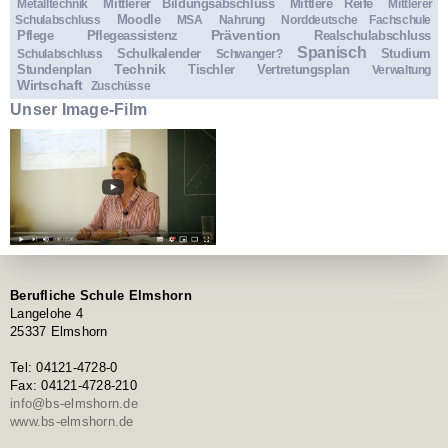
Mittlerer Bildungsabschluss
Mittlere Reife
Metalltechnik
Mittlerer
Moodle
Schulabschluss
MSA
Nahrung
Norddeutsche Fachschule
Prävention
Pflege
Pflegeassistenz
Realschulabschluss
Spanisch
Schulkalender
Studium
Schulabschluss
Schwanger?
Technik
Stundenplan
Tischler
Vertretungsplan
Verwaltung
Wirtschaft
Zuschüsse
Unser Image-Film
Berufliche Schule Elmshorn
Langelohe 4
25337 Elmshorn
Tel: 04121-4728-0
Fax: 04121-4728-210
info@bs-elmshorn.de
www.bs-elmshorn.de