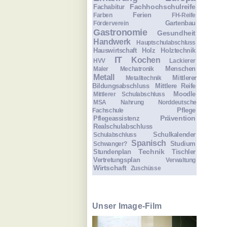
Fachhochschulreife
Fachabitur
Ferien
Farben
FH-Reife
Gartenbau
Förderverein
Gastronomie
Gesundheit
Handwerk
Hauptschulabschluss
Hauswirtschaft
Holz
Holztechnik
IT
Kochen
HVV
Lackierer
Menschen
Maler
Mechatronik
Metall
Mittlerer
Metalltechnik
Bildungsabschluss
Mittlere Reife
Moodle
Mittlerer Schulabschluss
MSA
Nahrung
Norddeutsche
Pflege
Fachschule
Prävention
Pflegeassistenz
Realschulabschluss
Schulkalender
Schulabschluss
Spanisch
Studium
Schwanger?
Technik
Stundenplan
Tischler
Vertretungsplan
Verwaltung
Wirtschaft
Zuschüsse
Unser Image-Film