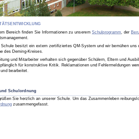
TÄTSENTWICKLUNG
sem Bereich finden Sie Informationen zu unserem
Schulprogramm
, der
Beru
ätsmanagement.
 Schule besitzt ein extern zertifiziertes QM-System und wir bemühen un
ne des Deming-Kreises.
itung und Mitarbeiter verhalten sich gegenüber Schülern, Eltern und Ausb
pfänglich für konstruktive Kritik. Reklamationen und Fehlermeldungen w
 und bearbeitet.
 und Schulordnung
grüßen Sie herzlich an unserer Schule. Um das Zusammenleben reibungslos
rdnung
zusammengefasst.