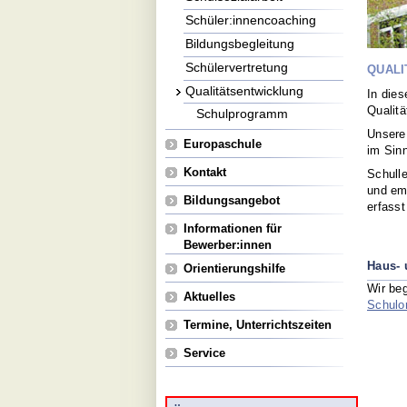
Schüler:innencoaching
Bildungsbegleitung
Schülervertretung
QUALI
Qualitätsentwicklung
In die
Qualit
Schulprogramm
Unsere
Europaschule
im Sin
Kontakt
Schulle
und em
Bildungsangebot
erfasst
Informationen für
Bewerber:innen
Haus-
Orientierungshilfe
Wir be
Aktuelles
Schulo
Termine, Unterrichtszeiten
Service