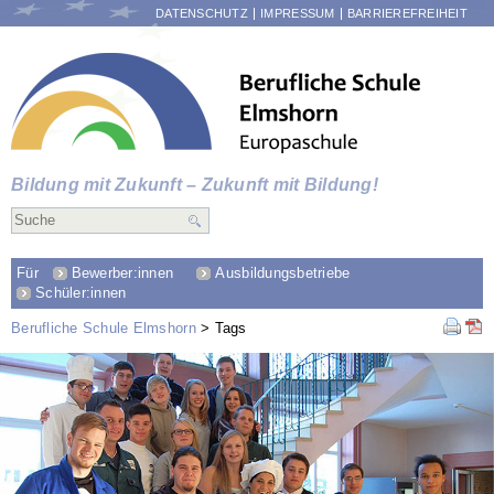
NAVIGATION
DATENSCHUTZ
IMPRESSUM
BARRIEREFREIHEIT
ÜBERSPRINGEN
Bildung mit Zukunft – Zukunft mit Bildung!
Für
Bewerber:innen
Ausbildungsbetriebe
Schüler:innen
Berufliche Schule Elmshorn
Tags