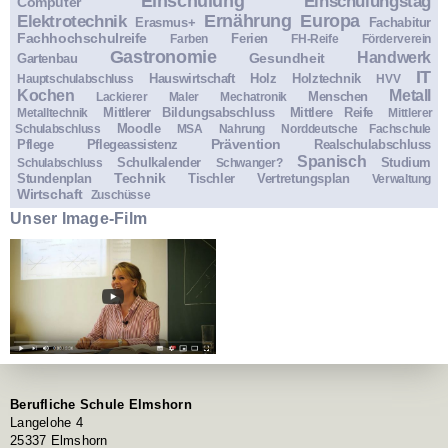
Einschulung
Einschulungstag
Computer
Ernährung
Europa
Elektrotechnik
Erasmus+
Fachabitur
Fachhochschulreife
Ferien
Farben
FH-Reife
Förderverein
Gastronomie
Handwerk
Gesundheit
Gartenbau
IT
Hauswirtschaft
Holz
Holztechnik
Hauptschulabschluss
HVV
Kochen
Metall
Menschen
Lackierer
Maler
Mechatronik
Mittlerer Bildungsabschluss
Mittlere Reife
Metalltechnik
Mittlerer
Moodle
Schulabschluss
MSA
Nahrung
Norddeutsche Fachschule
Prävention
Pflege
Pflegeassistenz
Realschulabschluss
Spanisch
Schulkalender
Studium
Schulabschluss
Schwanger?
Technik
Stundenplan
Tischler
Vertretungsplan
Verwaltung
Wirtschaft
Zuschüsse
Unser Image-Film
Berufliche Schule Elmshorn
Langelohe 4
25337 Elmshorn