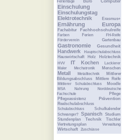
Computer
Büro
Ferientage
Einschulung
Einschulungstag
Elektrotechnik
Erasmus+
Ernährung
Europa
Fachhochschulreife
Fachabitur
Ferien
Farben
FH-Reife
Gartenbau
Förderverein
Gastronomie
Gesundheit
Handwerk
Hauptschulabschluss
Hauswirtschaft
Holz
Holztechnik
IT
Kochen
HVV
Lackierer
Menschen
Maler
Mechatronik
Metall
Mittlerer
Metalltechnik
Bildungsabschluss
Mittlere Reife
Moodle
Mittlerer Schulabschluss
MSA
Nahrung
Norddeutsche
Pflege
Fachschule
Prävention
Pflegeassistenz
Realschulabschluss
Schulkalender
Schulabschluss
Spanisch
Studium
Schwanger?
Technik
Stundenplan
Tischler
Vertretungsplan
Verwaltung
Wirtschaft
Zuschüsse