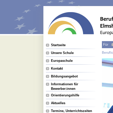
Navigation
Für
Startseite
überspringen
Berufl
Unsere Schule
Europaschule
Kontakt
Bildungsangebot
Informationen für
Bewerber:innen
Orientierungshilfe
Aktuelles
Termine, Unterrichtszeiten