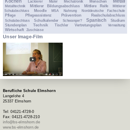
Kochen
Metall
Menschen
Lackierer
Maler
Mechatronik
Mittlerer Bildungsabschluss
Mittlere Reife
Metalltechnik
Mittlerer
Moodle
Schulabschluss
MSA
Nahrung
Norddeutsche Fachschule
Prävention
Pflege
Pflegeassistenz
Realschulabschluss
Spanisch
Schulkalender
Studium
Schulabschluss
Schwanger?
Technik
Stundenplan
Tischler
Vertretungsplan
Verwaltung
Wirtschaft
Zuschüsse
Unser Image-Film
Berufliche Schule Elmshorn
Langelohe 4
25337 Elmshorn
Tel: 04121-4728-0
Fax: 04121-4728-210
info@bs-elmshorn.de
www.bs-elmshorn.de