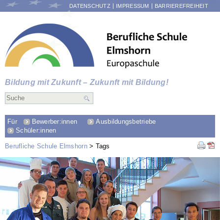
NAVIGATION
DATENSCHUTZ
IMPRESSUM
BARRIEREFREIHEIT
ÜBERSPRINGEN
Bildung mit Zukunft – Zukunft mit Bildung!
Für
Bewerber:innen
Ausbildungsbetriebe
Schüler:innen
Berufliche Schule Elmshorn
Tags