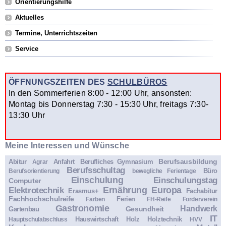
Orientierungshilfe
Aktuelles
Termine, Unterrichtszeiten
Service
ÖFFNUNGSZEITEN DES
SCHULBÜROS
In den Sommerferien 8:00 - 12:00 Uhr, ansonsten:
Montag bis Donnerstag 7:30 - 15:30 Uhr, freitags 7:30-
13:30 Uhr
Meine Interessen und Wünsche
Berufsausbildung
Abitur
Anfahrt
Berufliches Gymnasium
Agrar
Berufsschultag
Büro
Berufsorientierung
bewegliche Ferientage
Einschulung
Einschulungstag
Computer
Ernährung
Europa
Elektrotechnik
Erasmus+
Fachabitur
Fachhochschulreife
Ferien
Farben
FH-Reife
Förderverein
Gastronomie
Handwerk
Gesundheit
Gartenbau
IT
Hauswirtschaft
Holz
Holztechnik
Hauptschulabschluss
HVV