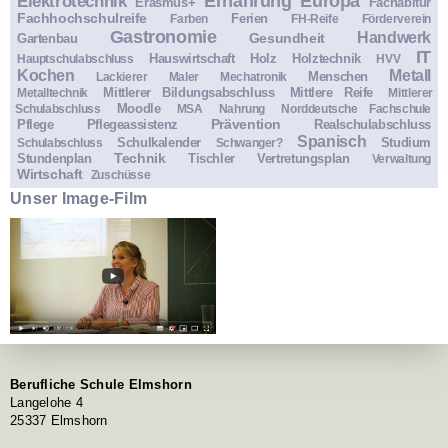
Ernährung
Europa
Elektrotechnik
Erasmus+
Fachabitur
Fachhochschulreife
Ferien
Farben
FH-Reife
Förderverein
Gastronomie
Handwerk
Gesundheit
Gartenbau
IT
Hauswirtschaft
Holz
Holztechnik
Hauptschulabschluss
HVV
Kochen
Metall
Menschen
Lackierer
Maler
Mechatronik
Mittlerer Bildungsabschluss
Mittlere Reife
Metalltechnik
Mittlerer
Moodle
Schulabschluss
MSA
Nahrung
Norddeutsche Fachschule
Prävention
Pflege
Pflegeassistenz
Realschulabschluss
Spanisch
Schulkalender
Studium
Schulabschluss
Schwanger?
Technik
Stundenplan
Tischler
Vertretungsplan
Verwaltung
Wirtschaft
Zuschüsse
Unser Image-Film
Berufliche Schule Elmshorn
Langelohe 4
25337 Elmshorn