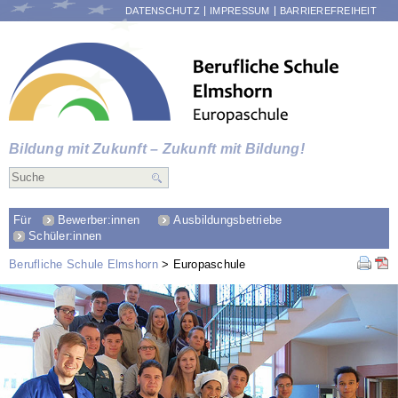
NAVIGATION
DATENSCHUTZ
IMPRESSUM
BARRIEREFREIHEIT
ÜBERSPRINGEN
Bildung mit Zukunft – Zukunft mit Bildung!
Für
Bewerber:innen
Ausbildungsbetriebe
Schüler:innen
Berufliche Schule Elmshorn
Europaschule