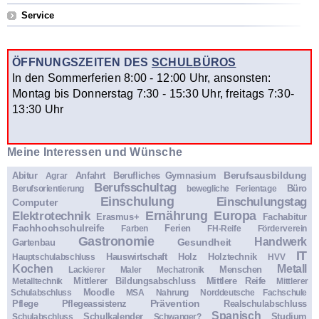
Service
ÖFFNUNGSZEITEN DES
SCHULBÜROS
In den Sommerferien 8:00 - 12:00 Uhr, ansonsten:
Montag bis Donnerstag 7:30 - 15:30 Uhr, freitags 7:30-
13:30 Uhr
Meine Interessen und Wünsche
Berufsausbildung
Abitur
Anfahrt
Berufliches Gymnasium
Agrar
Berufsschultag
Büro
Berufsorientierung
bewegliche Ferientage
Einschulung
Einschulungstag
Computer
Ernährung
Europa
Elektrotechnik
Erasmus+
Fachabitur
Fachhochschulreife
Ferien
Farben
FH-Reife
Förderverein
Gastronomie
Handwerk
Gesundheit
Gartenbau
IT
Hauswirtschaft
Holz
Holztechnik
Hauptschulabschluss
HVV
Kochen
Metall
Menschen
Lackierer
Maler
Mechatronik
Mittlerer Bildungsabschluss
Mittlere Reife
Metalltechnik
Mittlerer
Moodle
Schulabschluss
MSA
Nahrung
Norddeutsche Fachschule
Prävention
Pflege
Pflegeassistenz
Realschulabschluss
Spanisch
Schulkalender
Studium
Schulabschluss
Schwanger?