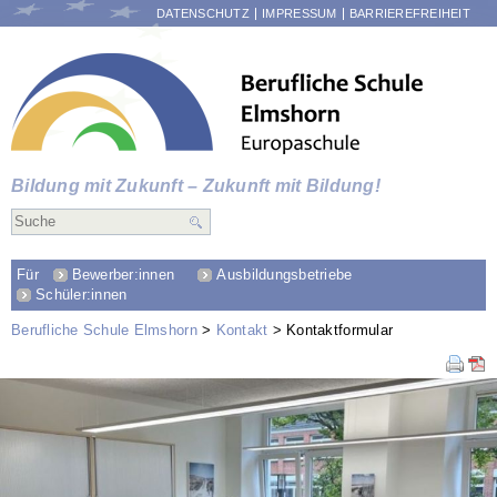
NAVIGATION
DATENSCHUTZ
IMPRESSUM
BARRIEREFREIHEIT
ÜBERSPRINGEN
Bildung mit Zukunft – Zukunft mit Bildung!
Für
Bewerber:innen
Ausbildungsbetriebe
Schüler:innen
Berufliche Schule Elmshorn
Kontakt
Kontaktformular