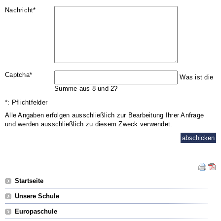
Pflichtfeld
Nachricht
*
Pflichtfeld
Captcha
*
Was ist die
Summe aus 8 und 2?
*: Pflichtfelder
Alle Angaben erfolgen ausschließlich zur Bearbeitung Ihrer Anfrage
und werden ausschließlich zu diesem Zweck verwendet.
Navigation
Startseite
überspringen
Unsere Schule
Europaschule