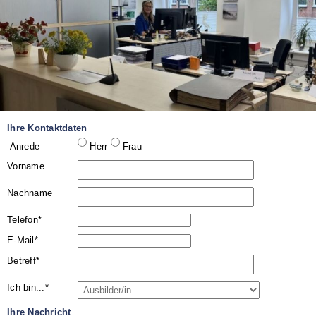
Ihre Kontaktdaten
Herr
Frau
Vorname
Nachname
Pflichtfeld
Telefon
*
Pflichtfeld
E-Mail
*
Pflichtfeld
Betreff
*
Pflichtfeld
Ich bin...
*
Ihre Nachricht