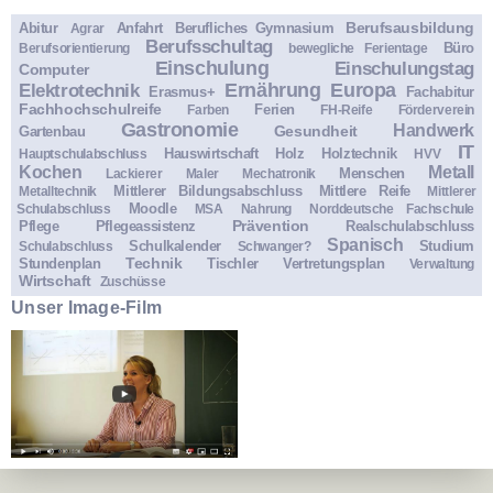
Berufsausbildung
Abitur
Anfahrt
Berufliches Gymnasium
Agrar
Berufsschultag
Büro
Berufsorientierung
bewegliche Ferientage
Einschulung
Einschulungstag
Computer
Ernährung
Europa
Elektrotechnik
Erasmus+
Fachabitur
Fachhochschulreife
Ferien
Farben
FH-Reife
Förderverein
Gastronomie
Handwerk
Gesundheit
Gartenbau
IT
Hauswirtschaft
Holz
Holztechnik
Hauptschulabschluss
HVV
Kochen
Metall
Menschen
Lackierer
Maler
Mechatronik
Mittlerer Bildungsabschluss
Mittlere Reife
Metalltechnik
Mittlerer
Moodle
Schulabschluss
MSA
Nahrung
Norddeutsche Fachschule
Prävention
Pflege
Pflegeassistenz
Realschulabschluss
Spanisch
Schulkalender
Studium
Schulabschluss
Schwanger?
Technik
Stundenplan
Tischler
Vertretungsplan
Verwaltung
Wirtschaft
Zuschüsse
Unser Image-Film