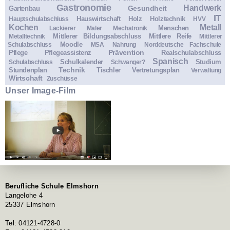
Gastronomie
Handwerk
Gesundheit
Gartenbau
IT
Hauswirtschaft
Holz
Holztechnik
Hauptschulabschluss
HVV
Kochen
Metall
Menschen
Lackierer
Maler
Mechatronik
Mittlerer Bildungsabschluss
Mittlere Reife
Metalltechnik
Mittlerer
Moodle
Schulabschluss
MSA
Nahrung
Norddeutsche Fachschule
Prävention
Pflege
Pflegeassistenz
Realschulabschluss
Spanisch
Schulkalender
Studium
Schulabschluss
Schwanger?
Technik
Stundenplan
Tischler
Vertretungsplan
Verwaltung
Wirtschaft
Zuschüsse
Unser Image-Film
Berufliche Schule Elmshorn
Langelohe 4
25337 Elmshorn
Tel: 04121-4728-0