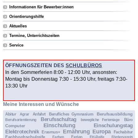
Informationen für Bewerber:innen
Orientierungshilfe
Aktuelles
Termine, Unterrichtszeiten
Service
ÖFFNUNGSZEITEN DES
SCHULBÜROS
In den Sommerferien 8:00 - 12:00 Uhr, ansonsten:
Montag bis Donnerstag 7:30 - 15:30 Uhr, freitags 7:30-
13:30 Uhr
Meine Interessen und Wünsche
Berufsausbildung
Abitur
Anfahrt
Berufliches Gymnasium
Agrar
Berufsschultag
Büro
Berufsorientierung
bewegliche Ferientage
Einschulung
Einschulungstag
Computer
Ernährung
Europa
Elektrotechnik
Erasmus+
Fachabitur
Fachhochschulreife
Ferien
Farben
FH-Reife
Förderverein