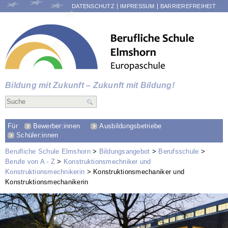
NAVIGATION
DATENSCHUTZ
IMPRESSUM
BARRIEREFREIHEIT
ÜBERSPRINGEN
Bildung mit Zukunft – Zukunft mit Bildung!
Für
Bewerber:innen
Ausbildungsbetriebe
Schüler:innen
Berufliche Schule Elmshorn
Bildungsangebot
Berufsschule
Berufe von A - Z
Konstruktionsmechniker und
Konstruktionsmechnikerin
Konstruktionsmechaniker und
Konstruktionsmechanikerin