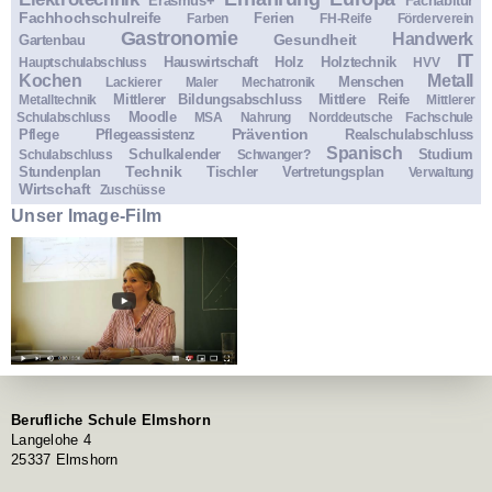
Erasmus+
Fachabitur
Fachhochschulreife
Ferien
Farben
FH-Reife
Förderverein
Gastronomie
Handwerk
Gesundheit
Gartenbau
IT
Hauswirtschaft
Holz
Holztechnik
Hauptschulabschluss
HVV
Kochen
Metall
Menschen
Lackierer
Maler
Mechatronik
Mittlerer Bildungsabschluss
Mittlere Reife
Metalltechnik
Mittlerer
Moodle
Schulabschluss
MSA
Nahrung
Norddeutsche Fachschule
Prävention
Pflege
Pflegeassistenz
Realschulabschluss
Spanisch
Schulkalender
Studium
Schulabschluss
Schwanger?
Technik
Stundenplan
Tischler
Vertretungsplan
Verwaltung
Wirtschaft
Zuschüsse
Unser Image-Film
Berufliche Schule Elmshorn
Langelohe 4
25337 Elmshorn