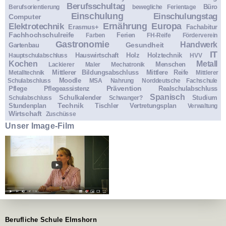
Berufsschultag
Büro
Berufsorientierung
bewegliche Ferientage
Einschulung
Einschulungstag
Computer
Ernährung
Europa
Elektrotechnik
Erasmus+
Fachabitur
Fachhochschulreife
Ferien
Farben
FH-Reife
Förderverein
Gastronomie
Handwerk
Gesundheit
Gartenbau
IT
Hauswirtschaft
Holz
Holztechnik
Hauptschulabschluss
HVV
Kochen
Metall
Menschen
Lackierer
Maler
Mechatronik
Mittlerer Bildungsabschluss
Mittlere Reife
Metalltechnik
Mittlerer
Moodle
Schulabschluss
MSA
Nahrung
Norddeutsche Fachschule
Prävention
Pflege
Pflegeassistenz
Realschulabschluss
Spanisch
Schulkalender
Studium
Schulabschluss
Schwanger?
Technik
Stundenplan
Tischler
Vertretungsplan
Verwaltung
Wirtschaft
Zuschüsse
Unser Image-Film
Berufliche Schule Elmshorn