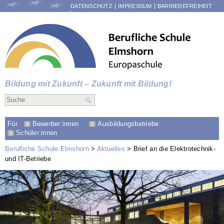
NAVIGATION
DATENSCHUTZ
IMPRESSUM
BARRIEREFREIHEIT
ÜBERSPRINGEN
Bildung mit Zukunft – Zukunft mit Bildung!
Für
Bewerber:innen
Ausbildungsbetriebe
Schüler:innen
Berufliche Schule Elmshorn
Aktuelles
Brief an die Elektrotechnik-
und IT-Betriebe