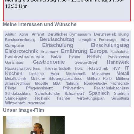
13:30 Uhr
Meine Interessen und Wünsche
Berufsausbildung
Abitur
Anfahrt
Berufliches Gymnasium
Agrar
Berufsschultag
Büro
Berufsorientierung
bewegliche Ferientage
Einschulung
Einschulungstag
Computer
Ernährung
Europa
Elektrotechnik
Erasmus+
Fachabitur
Fachhochschulreife
Ferien
Farben
FH-Reife
Förderverein
Gastronomie
Handwerk
Gesundheit
Gartenbau
IT
Hauswirtschaft
Holz
Holztechnik
Hauptschulabschluss
HVV
Kochen
Metall
Menschen
Lackierer
Maler
Mechatronik
Mittlerer Bildungsabschluss
Mittlere Reife
Metalltechnik
Mittlerer
Moodle
Schulabschluss
MSA
Nahrung
Norddeutsche Fachschule
Prävention
Pflege
Pflegeassistenz
Realschulabschluss
Spanisch
Schulkalender
Studium
Schulabschluss
Schwanger?
Technik
Stundenplan
Tischler
Vertretungsplan
Verwaltung
Wirtschaft
Zuschüsse
Unser Image-Film