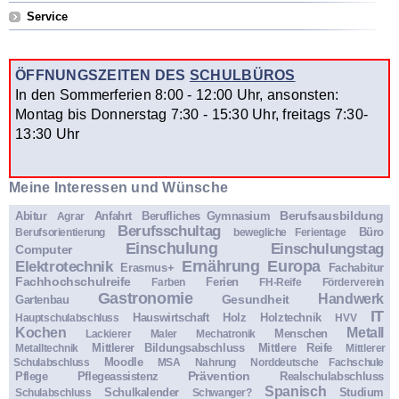
Service
ÖFFNUNGSZEITEN DES
SCHULBÜROS
In den Sommerferien 8:00 - 12:00 Uhr, ansonsten:
Montag bis Donnerstag 7:30 - 15:30 Uhr, freitags 7:30-
13:30 Uhr
Meine Interessen und Wünsche
Berufsausbildung
Abitur
Anfahrt
Berufliches Gymnasium
Agrar
Berufsschultag
Büro
Berufsorientierung
bewegliche Ferientage
Einschulung
Einschulungstag
Computer
Ernährung
Europa
Elektrotechnik
Erasmus+
Fachabitur
Fachhochschulreife
Ferien
Farben
FH-Reife
Förderverein
Gastronomie
Handwerk
Gesundheit
Gartenbau
IT
Hauswirtschaft
Holz
Holztechnik
Hauptschulabschluss
HVV
Kochen
Metall
Menschen
Lackierer
Maler
Mechatronik
Mittlerer Bildungsabschluss
Mittlere Reife
Metalltechnik
Mittlerer
Moodle
Schulabschluss
MSA
Nahrung
Norddeutsche Fachschule
Prävention
Pflege
Pflegeassistenz
Realschulabschluss
Spanisch
Schulkalender
Studium
Schulabschluss
Schwanger?