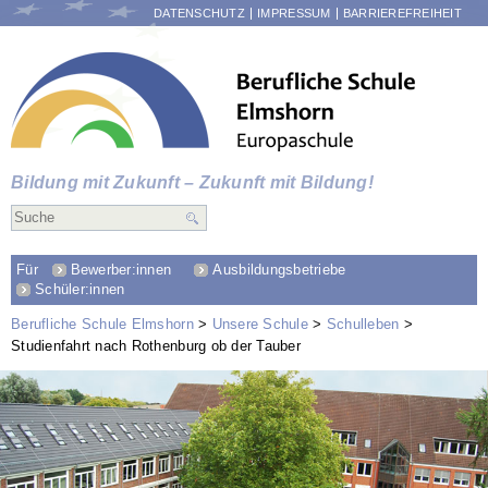
NAVIGATION
DATENSCHUTZ
IMPRESSUM
BARRIEREFREIHEIT
ÜBERSPRINGEN
Bildung mit Zukunft – Zukunft mit Bildung!
Für
Bewerber:innen
Ausbildungsbetriebe
Schüler:innen
Berufliche Schule Elmshorn
Unsere Schule
Schulleben
Studienfahrt nach Rothenburg ob der Tauber