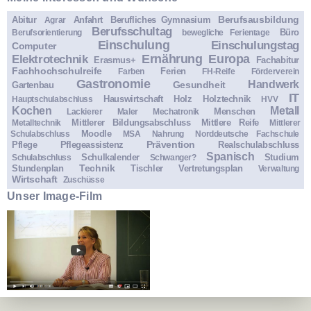
Berufsausbildung
Abitur
Anfahrt
Berufliches Gymnasium
Agrar
Berufsschultag
Büro
Berufsorientierung
bewegliche Ferientage
Einschulung
Einschulungstag
Computer
Ernährung
Europa
Elektrotechnik
Erasmus+
Fachabitur
Fachhochschulreife
Ferien
Farben
FH-Reife
Förderverein
Gastronomie
Handwerk
Gesundheit
Gartenbau
IT
Hauswirtschaft
Holz
Holztechnik
Hauptschulabschluss
HVV
Kochen
Metall
Menschen
Lackierer
Maler
Mechatronik
Mittlerer Bildungsabschluss
Mittlere Reife
Metalltechnik
Mittlerer
Moodle
Schulabschluss
MSA
Nahrung
Norddeutsche Fachschule
Prävention
Pflege
Pflegeassistenz
Realschulabschluss
Spanisch
Schulkalender
Studium
Schulabschluss
Schwanger?
Technik
Stundenplan
Tischler
Vertretungsplan
Verwaltung
Wirtschaft
Zuschüsse
Unser Image-Film