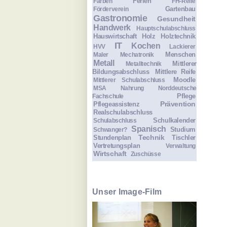
Ferien
Farben
FH-Reife
Gartenbau
Förderverein
Gastronomie
Gesundheit
Handwerk
Hauptschulabschluss
Hauswirtschaft
Holz
Holztechnik
IT
Kochen
HVV
Lackierer
Menschen
Maler
Mechatronik
Metall
Mittlerer
Metalltechnik
Bildungsabschluss
Mittlere Reife
Moodle
Mittlerer Schulabschluss
MSA
Nahrung
Norddeutsche
Pflege
Fachschule
Prävention
Pflegeassistenz
Realschulabschluss
Schulkalender
Schulabschluss
Spanisch
Studium
Schwanger?
Technik
Stundenplan
Tischler
Vertretungsplan
Verwaltung
Wirtschaft
Zuschüsse
Unser Image-Film