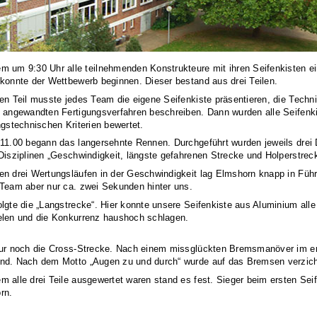
 um 9:30 Uhr alle teilnehmenden Konstrukteure mit ihren Seifenkisten ei
konnte der Wettbewerb beginnen. Dieser bestand aus drei Teilen.
en Teil musste jedes Team die eigene Seifenkiste präsentieren, die Techni
e angewandten Fertigungsverfahren beschreiben. Dann wurden alle Seifenk
ngstechnischen Kriterien bewertet.
 11.00 begann das langersehnte Rennen. Durchgeführt wurden jeweils drei
Disziplinen „Geschwindigkeit, längste gefahrenen Strecke und Holperstrec
en drei Wertungsläufen in der Geschwindigkeit lag Elmshorn knapp in Füh
 Team aber nur ca. zwei Sekunden hinter uns.
lgte die „Langstrecke“. Hier konnte unsere Seifenkiste aus Aluminium alle 
elen und die Konkurrenz haushoch schlagen.
nur noch die Cross-Strecke. Nach einem missglückten Bremsmanöver im ers
nd. Nach dem Motto „Augen zu und durch“ wurde auf das Bremsen verzich
 alle drei Teile ausgewertet waren stand es fest. Sieger beim ersten Sei
rn.