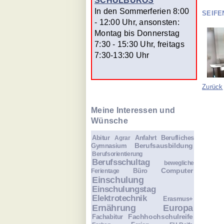
SCHULBÜROS
In den Sommerferien 8:00
SEIFE
- 12:00 Uhr, ansonsten:
Montag bis Donnerstag
7:30 - 15:30 Uhr, freitags
7:30-13:30 Uhr
Zurück
Meine Interessen und
Wünsche
Abitur
Anfahrt
Berufliches
Agrar
Berufsausbildung
Gymnasium
Berufsorientierung
Berufsschultag
bewegliche
Computer
Büro
Ferientage
Einschulung
Einschulungstag
Elektrotechnik
Erasmus+
Ernährung
Europa
Fachhochschulreife
Fachabitur