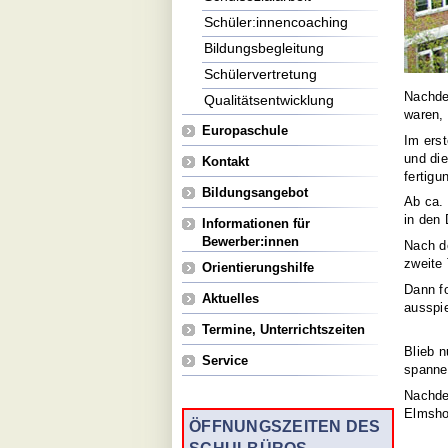
Schüler:innencoaching
Bildungsbegleitung
Schülervertretung
Nachdem
Qualitätsentwicklung
waren, 
Europaschule
Im erst
und di
Kontakt
fertigu
Bildungsangebot
Ab ca.
in den 
Informationen für
Bewerber:innen
Nach d
zweite
Orientierungshilfe
Dann fo
Aktuelles
ausspi
Termine, Unterrichtszeiten
Blieb 
Service
spanne
Nachdem
Elmsho
ÖFFNUNGSZEITEN DES