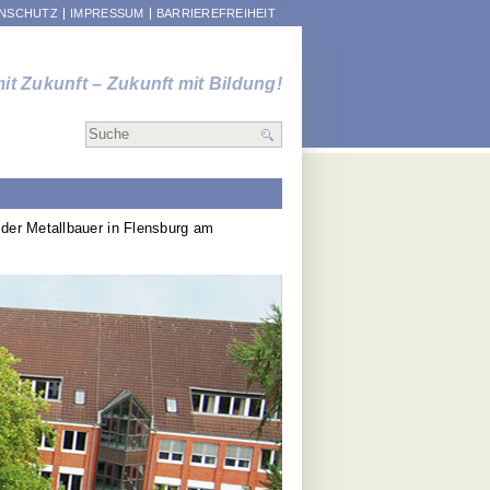
GATION
NSCHUTZ
IMPRESSUM
BARRIEREFREIHEIT
SPRINGEN
it Zukunft – Zukunft mit Bildung!
 der Metallbauer in Flensburg am