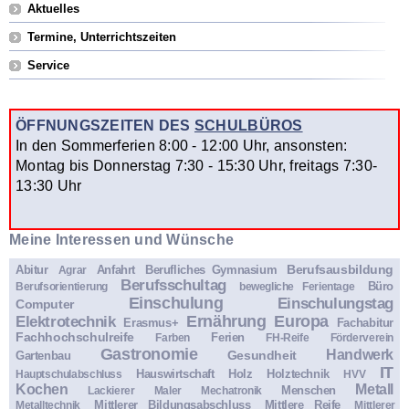
Aktuelles
Termine, Unterrichtszeiten
Service
ÖFFNUNGSZEITEN DES
SCHULBÜROS
In den Sommerferien 8:00 - 12:00 Uhr, ansonsten:
Montag bis Donnerstag 7:30 - 15:30 Uhr, freitags 7:30-
13:30 Uhr
Meine Interessen und Wünsche
Berufsausbildung
Abitur
Anfahrt
Berufliches Gymnasium
Agrar
Berufsschultag
Büro
Berufsorientierung
bewegliche Ferientage
Einschulung
Einschulungstag
Computer
Ernährung
Europa
Elektrotechnik
Erasmus+
Fachabitur
Fachhochschulreife
Ferien
Farben
FH-Reife
Förderverein
Gastronomie
Handwerk
Gesundheit
Gartenbau
IT
Hauswirtschaft
Holz
Holztechnik
Hauptschulabschluss
HVV
Kochen
Metall
Menschen
Lackierer
Maler
Mechatronik
Mittlerer Bildungsabschluss
Mittlere Reife
Metalltechnik
Mittlerer