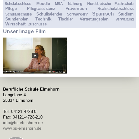
Moodle
Schulabschluss
MSA
Nahrung
Norddeutsche Fachschule
Prävention
Pflege
Pflegeassistenz
Realschulabschluss
Spanisch
Schulkalender
Studium
Schulabschluss
Schwanger?
Technik
Stundenplan
Tischler
Vertretungsplan
Verwaltung
Wirtschaft
Zuschüsse
Unser Image-Film
Berufliche Schule Elmshorn
Langelohe 4
25337 Elmshorn
Tel: 04121-4728-0
Fax: 04121-4728-210
info@bs-elmshorn.de
www.bs-elmshorn.de