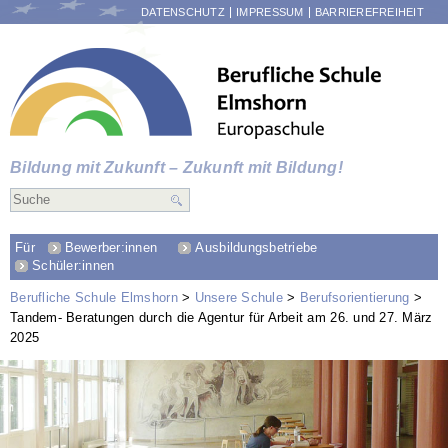
NAVIGATION
DATENSCHUTZ
IMPRESSUM
BARRIEREFREIHEIT
ÜBERSPRINGEN
Bildung mit Zukunft – Zukunft mit Bildung!
Für
Bewerber:innen
Ausbildungsbetriebe
Schüler:innen
Berufliche Schule Elmshorn
Unsere Schule
Berufsorientierung
Tandem- Beratungen durch die Agentur für Arbeit am 26. und 27. März
2025