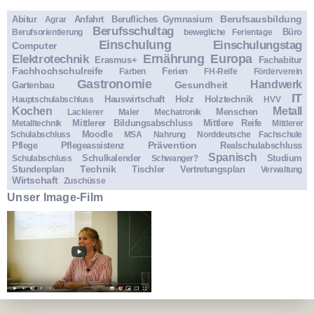
Berufsausbildung
Abitur
Anfahrt
Berufliches Gymnasium
Agrar
Berufsschultag
Büro
Berufsorientierung
bewegliche Ferientage
Einschulung
Einschulungstag
Computer
Ernährung
Europa
Elektrotechnik
Erasmus+
Fachabitur
Fachhochschulreife
Ferien
Farben
FH-Reife
Förderverein
Gastronomie
Handwerk
Gesundheit
Gartenbau
IT
Hauswirtschaft
Holz
Holztechnik
Hauptschulabschluss
HVV
Kochen
Metall
Menschen
Lackierer
Maler
Mechatronik
Mittlerer Bildungsabschluss
Mittlere Reife
Metalltechnik
Mittlerer
Moodle
Schulabschluss
MSA
Nahrung
Norddeutsche Fachschule
Prävention
Pflege
Pflegeassistenz
Realschulabschluss
Spanisch
Schulkalender
Studium
Schulabschluss
Schwanger?
Technik
Stundenplan
Tischler
Vertretungsplan
Verwaltung
Wirtschaft
Zuschüsse
Unser Image-Film