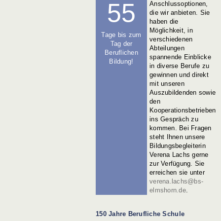
55
Anschlussoptionen,
die wir anbieten. Sie
haben die
Möglichkeit, in
Tage bis zum
verschiedenen
Tag der
Abteilungen
Beruflichen
spannende Einblicke
Bildung!
in diverse Berufe zu
gewinnen und direkt
mit unseren
Auszubildenden sowie
den
Kooperationsbetrieben
ins Gespräch zu
kommen.
Bei Fragen
steht Ihnen unsere
Bildungsbegleiterin
Verena Lachs gerne
zur Verfügung. Sie
erreichen sie unter
verena.lachs@bs-
elmshorn.de
.
150 Jahre Berufliche Schule