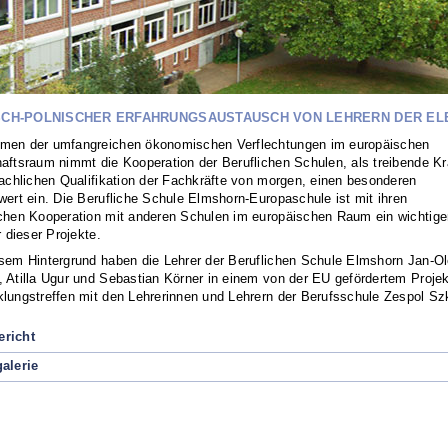
CH-POLNISCHER ERFAHRUNGSAUSTAUSCH VON LEHRERN DER ELEKT
men der umfangreichen ökonomischen Verflechtungen im europäischen
aftsraum nimmt die Kooperation der Beruflichen Schulen, als treibende Kr
fachlichen Qualifikation der Fachkräfte von morgen, einen besonderen
wert ein. Die Berufliche Schule Elmshorn-Europaschule ist mit ihren
ichen Kooperation mit anderen Schulen im europäischen Raum ein wichtige
or dieser Projekte.
esem Hintergrund haben die Lehrer der Beruflichen Schule Elmshorn Jan-O
 Atilla Ugur und Sebastian Körner in einem von der EU gefördertem Proje
lungstreffen mit den Lehrerinnen und Lehrern der Berufsschule Zespol Sz
richt
galerie