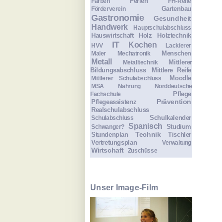
Ferien
Farben
FH-Reife
Gartenbau
Förderverein
Gastronomie
Gesundheit
Handwerk
Hauptschulabschluss
Hauswirtschaft
Holz
Holztechnik
IT
Kochen
HVV
Lackierer
Menschen
Maler
Mechatronik
Metall
Mittlerer
Metalltechnik
Bildungsabschluss
Mittlere Reife
Moodle
Mittlerer Schulabschluss
MSA
Nahrung
Norddeutsche
Pflege
Fachschule
Prävention
Pflegeassistenz
Realschulabschluss
Schulkalender
Schulabschluss
Spanisch
Studium
Schwanger?
Technik
Stundenplan
Tischler
Vertretungsplan
Verwaltung
Wirtschaft
Zuschüsse
Unser Image-Film