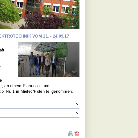
ROTECHNIK VOM 21. - 24.09.17
aft
r
le
kt, an einem Planungs- und
kol Nr. 1 in Mielec/Polen teilgenommen.