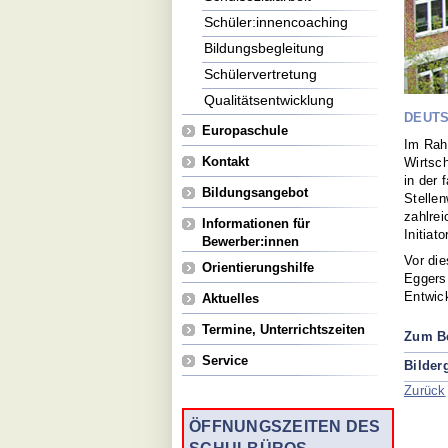
Schüler:innencoaching
Bildungsbegleitung
Schülervertretung
Qualitätsentwicklung
DEUTS
Europaschule
Im Rah
Kontakt
Wirtsch
in der 
Bildungsangebot
Stellen
zahlre
Informationen für
Initiat
Bewerber:innen
Vor di
Orientierungshilfe
Eggers,
Entwick
Aktuelles
Termine, Unterrichtszeiten
Zum Be
Service
Bilder
Zurück
ÖFFNUNGSZEITEN DES