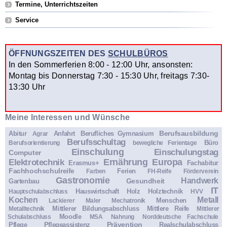
Termine, Unterrichtszeiten
Service
ÖFFNUNGSZEITEN DES
SCHULBÜROS
In den Sommerferien 8:00 - 12:00 Uhr, ansonsten:
Montag bis Donnerstag 7:30 - 15:30 Uhr, freitags 7:30-
13:30 Uhr
Meine Interessen und Wünsche
Berufsausbildung
Abitur
Anfahrt
Berufliches Gymnasium
Agrar
Berufsschultag
Büro
Berufsorientierung
bewegliche Ferientage
Einschulung
Einschulungstag
Computer
Ernährung
Europa
Elektrotechnik
Erasmus+
Fachabitur
Fachhochschulreife
Ferien
Farben
FH-Reife
Förderverein
Gastronomie
Handwerk
Gesundheit
Gartenbau
IT
Hauswirtschaft
Holz
Holztechnik
Hauptschulabschluss
HVV
Kochen
Metall
Menschen
Lackierer
Maler
Mechatronik
Mittlerer Bildungsabschluss
Mittlere Reife
Metalltechnik
Mittlerer
Moodle
Schulabschluss
MSA
Nahrung
Norddeutsche Fachschule
Prävention
Pflege
Pflegeassistenz
Realschulabschluss