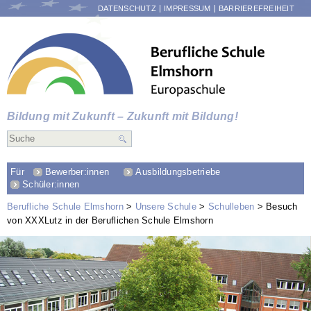
NAVIGATION
DATENSCHUTZ
IMPRESSUM
BARRIEREFREIHEIT
ÜBERSPRINGEN
Bildung mit Zukunft – Zukunft mit Bildung!
Für
Bewerber:innen
Ausbildungsbetriebe
Schüler:innen
Berufliche Schule Elmshorn
Unsere Schule
Schulleben
Besuch
von XXXLutz in der Beruflichen Schule Elmshorn